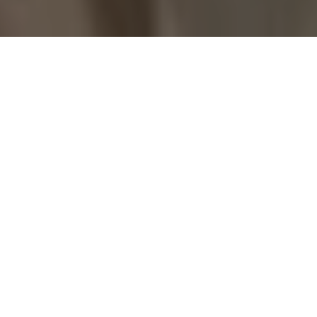
О концепции
Невероятная свадьба , легкая подготовка,
когда сразу все сложилось.
Основным символом декора стала
«гармошка», веер, та форма, которая
приглянулась ребятам в качестве алтаря.